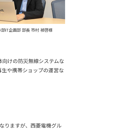
本部IT企画部 部長 市村 禎啓様
体向けの防災無線システムな
再生や携帯ショップの運営な
になりますが、西菱電機グル