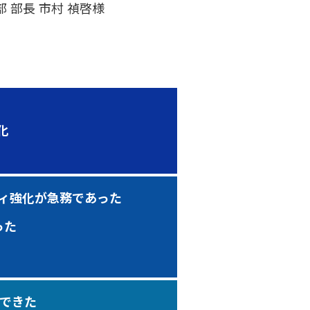
部 部長 市村 禎啓様
化
ティ強化が急務であった
った
化できた