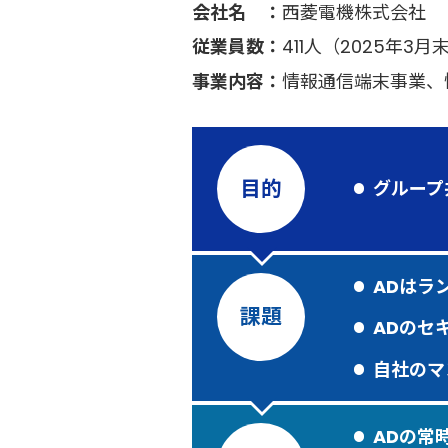
会社名
西菱電機株式会社
従業員数
411人（2025年3
事業内容
情報通信端末事業、
目的
グループ共
ADはラ
課題
ADのセ
自社のマ
ADの常