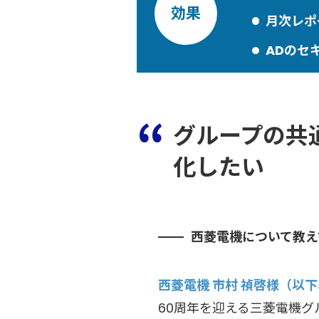
効果
月次レポ
ADのセ
グループの共
化したい
西菱電機について教え
西菱電機 市村 禎啓様（以
60周年を迎える三菱電機