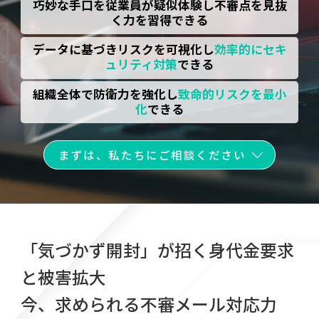
巧妙な手口を従業員が疑似体験し不審点を見抜
く力を習得できる
データに基づきリスクを可視化し
効率的にセキ
ュリティ対策
できる
組織全体で防衛力を強化し
致命的リスクを最小
化
できる
まずは、私たちにご相談ください
「気づかず開封」が招く身代金要求
と被害拡大
今、求められる不審メール対応力