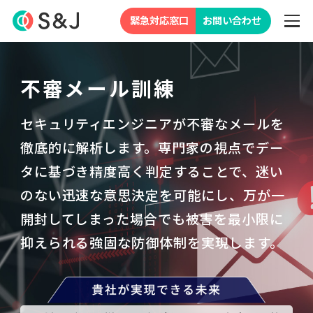
緊急対応窓口
お問い合わせ
不審メール訓練
セキュリティエンジニアが不審なメールを
徹底的に解析します。
専門家の視点でデー
タに基づき精度高く判定することで、
迷い
のない迅速な意思決定を可能にし、万が一
開封してしまった場合でも
被害を最小限に
抑えられる強固な防御体制を実現します。