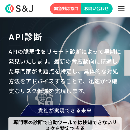
緊急対応窓口
お問い合わせ
API診断
APIの脆弱性をリモート診断によって早期に
発見いたします。
最新の脅威動向に精通し
た専門家が問題点を特定し、具体的な対処
方法を
アドバイスすることで、迅速かつ確
実なリスク低減を実現します。
専門家の診断で自動ツールでは検知できないリ
スクを特定できる